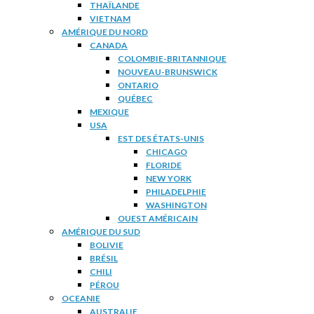
THAÏLANDE
VIETNAM
AMÉRIQUE DU NORD
CANADA
COLOMBIE-BRITANNIQUE
NOUVEAU-BRUNSWICK
ONTARIO
QUÉBEC
MEXIQUE
USA
EST DES ÉTATS-UNIS
CHICAGO
FLORIDE
NEW YORK
PHILADELPHIE
WASHINGTON
OUEST AMÉRICAIN
AMÉRIQUE DU SUD
BOLIVIE
BRÉSIL
CHILI
PÉROU
OCEANIE
AUSTRALIE