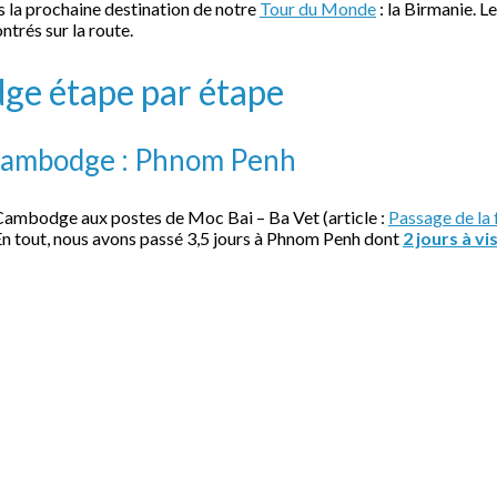
s la prochaine destination de notre
Tour du Monde
: la Birmanie. L
ntrés sur la route.
dge étape par étape
 Cambodge : Phnom Penh
 Cambodge aux postes de Moc Bai – Ba Vet (article :
Passage de la
En tout, nous avons passé 3,5 jours à Phnom Penh dont
2 jours à v