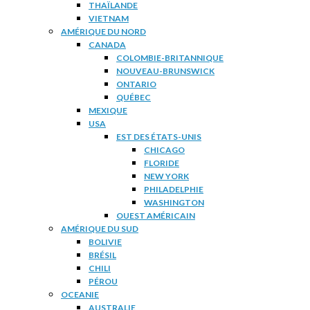
THAÏLANDE
VIETNAM
AMÉRIQUE DU NORD
CANADA
COLOMBIE-BRITANNIQUE
NOUVEAU-BRUNSWICK
ONTARIO
QUÉBEC
MEXIQUE
USA
EST DES ÉTATS-UNIS
CHICAGO
FLORIDE
NEW YORK
PHILADELPHIE
WASHINGTON
OUEST AMÉRICAIN
AMÉRIQUE DU SUD
BOLIVIE
BRÉSIL
CHILI
PÉROU
OCEANIE
AUSTRALIE