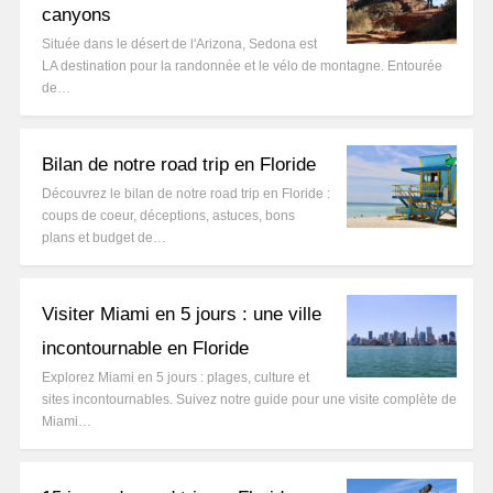
canyons
Située dans le désert de l'Arizona, Sedona est
LA destination pour la randonnée et le vélo de montagne. Entourée
de…
Bilan de notre road trip en Floride
Découvrez le bilan de notre road trip en Floride :
coups de coeur, déceptions, astuces, bons
plans et budget de…
Visiter Miami en 5 jours : une ville
incontournable en Floride
Explorez Miami en 5 jours : plages, culture et
sites incontournables. Suivez notre guide pour une visite complète de
Miami…