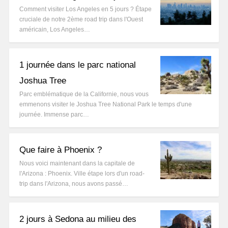
Comment visiter Los Angeles en 5 jours ? Étape
cruciale de notre 2ème road trip dans l'Ouest
américain, Los Angeles…
1 journée dans le parc national
Joshua Tree
Parc emblématique de la Californie, nous vous
emmenons visiter le Joshua Tree National Park le temps d'une
journée. Immense parc…
Que faire à Phoenix ?
Nous voici maintenant dans la capitale de
l'Arizona : Phoenix. Ville étape lors d'un road-
trip dans l'Arizona, nous avons passé…
2 jours à Sedona au milieu des