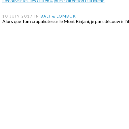
Découvrir les îles Gili en 4 jours : direction Gili Meno
10 JUIN 2017 IN
BALI & LOMBOK
Alors que Tom crapahute sur le Mont Rinjani, je pars découvrir l'î