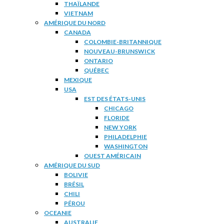
THAÏLANDE
VIETNAM
AMÉRIQUE DU NORD
CANADA
COLOMBIE-BRITANNIQUE
NOUVEAU-BRUNSWICK
ONTARIO
QUÉBEC
MEXIQUE
USA
EST DES ÉTATS-UNIS
CHICAGO
FLORIDE
NEW YORK
PHILADELPHIE
WASHINGTON
OUEST AMÉRICAIN
AMÉRIQUE DU SUD
BOLIVIE
BRÉSIL
CHILI
PÉROU
OCEANIE
AUSTRALIE