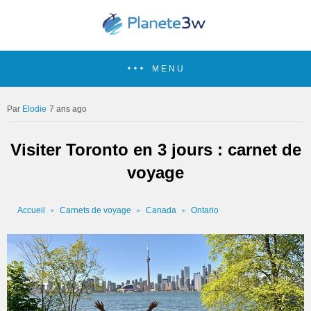
MENU
Elodie
7 ans ago
Visiter Toronto en 3 jours : carnet de
voyage
Accueil
Carnets de voyage
Canada
Ontario