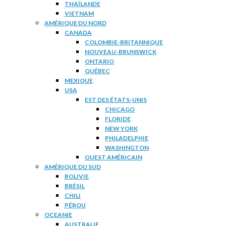
THAÏLANDE
VIETNAM
AMÉRIQUE DU NORD
CANADA
COLOMBIE-BRITANNIQUE
NOUVEAU-BRUNSWICK
ONTARIO
QUÉBEC
MEXIQUE
USA
EST DES ÉTATS-UNIS
CHICAGO
FLORIDE
NEW YORK
PHILADELPHIE
WASHINGTON
OUEST AMÉRICAIN
AMÉRIQUE DU SUD
BOLIVIE
BRÉSIL
CHILI
PÉROU
OCEANIE
AUSTRALIE