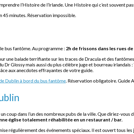
prendre l’Histoire de l’Irlande. Une Histoire qui c’est souvent pass
ron 45 minutes. Réservation impossible.
ec le bus fantôme. Au programme :
2h de frissons dans les rues de
pour une balade terrifiante sur les traces de Dracula et des fantôme
u Dr Glossy mais aussi du plus célèbre juge et bourreau irlandais
râce aux anecdotes effrayantes de votre guide.
 de Dublin à bord du bus fantôme
. Réservation obligatoire. Guide 
ublin
 un coup dans l’un des nombreux pubs de la ville. Que diriez-vous d’
ne église totalement réhabilitée en un restaurant / bar.
anise régulièrement des événements spéciaux. Il est ouvert tous les