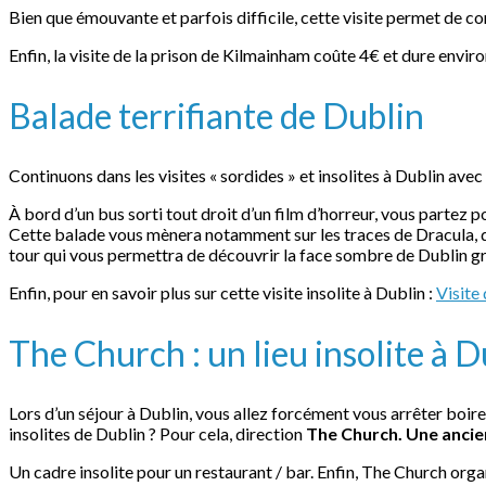
Bien que émouvante et parfois difficile, cette visite permet de com
Enfin, la visite de la prison de Kilmainham coûte 4€ et dure envi
Balade terrifiante de Dublin
Continuons dans les visites « sordides » et insolites à Dublin av
À bord d’un bus sorti tout droit d’un film d’horreur, vous partez 
Cette balade vous mènera notamment sur les traces de Dracula, d
tour qui vous permettra de découvrir la face sombre de Dublin g
Enfin, pour en savoir plus sur cette visite insolite à Dublin :
Visite
The Church : un lieu insolite à D
Lors d’un séjour à Dublin, vous allez forcément vous arrêter boire
insolites de Dublin ? Pour cela, direction
The Church. Une ancien
Un cadre insolite pour un restaurant / bar. Enfin, The Church org