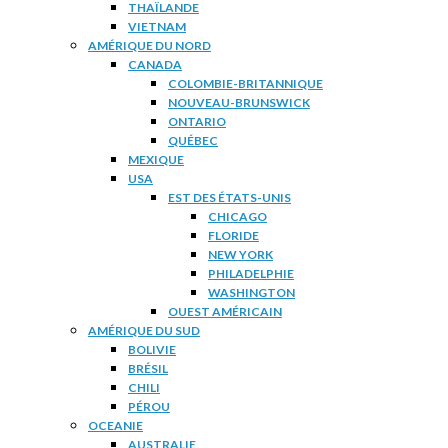
THAÏLANDE
VIETNAM
AMÉRIQUE DU NORD
CANADA
COLOMBIE-BRITANNIQUE
NOUVEAU-BRUNSWICK
ONTARIO
QUÉBEC
MEXIQUE
USA
EST DES ÉTATS-UNIS
CHICAGO
FLORIDE
NEW YORK
PHILADELPHIE
WASHINGTON
OUEST AMÉRICAIN
AMÉRIQUE DU SUD
BOLIVIE
BRÉSIL
CHILI
PÉROU
OCEANIE
AUSTRALIE