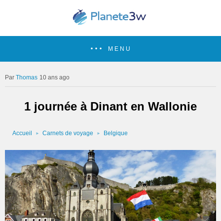
MENU
Thomas
10 ans ago
1 journée à Dinant en Wallonie
Accueil
Carnets de voyage
Belgique