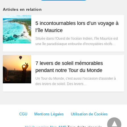
Articles en relation
5 incontournables lors d’un voyage à
l’île Maurice
Située dans l'Ouest de l'océan Indien, l'île Maurice est
une île paradisiaque entourée d'incroyables récifs…
7 levers de soleil mémorables
pendant notre Tour du Monde
Un Tour du Monde, c'est aussi l'occasion d'assister à
des levers de soleil. Des levers…
CGU
Mentions Légales
Utilisation de Cookies