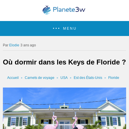
MENU
Elodie
3 ans ago
Où dormir dans les Keys de Floride ?
Accueil
Carnets de voyage
USA
Est des États-Unis
Floride