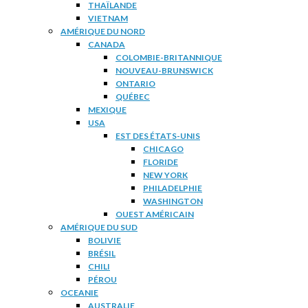
THAÏLANDE
VIETNAM
AMÉRIQUE DU NORD
CANADA
COLOMBIE-BRITANNIQUE
NOUVEAU-BRUNSWICK
ONTARIO
QUÉBEC
MEXIQUE
USA
EST DES ÉTATS-UNIS
CHICAGO
FLORIDE
NEW YORK
PHILADELPHIE
WASHINGTON
OUEST AMÉRICAIN
AMÉRIQUE DU SUD
BOLIVIE
BRÉSIL
CHILI
PÉROU
OCEANIE
AUSTRALIE