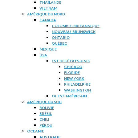
THAÏLANDE
VIETNAM
AMÉRIQUE DU NORD
CANADA
COLOMBIE-BRITANNIQUE
NOUVEAU-BRUNSWICK
ONTARIO
QUÉBEC
MEXIQUE
USA
EST DES ÉTATS-UNIS
CHICAGO
FLORIDE
NEW YORK
PHILADELPHIE
WASHINGTON
OUEST AMÉRICAIN
AMÉRIQUE DU SUD
BOLIVIE
BRÉSIL
CHILI
PÉROU
OCEANIE
AUSTRALIE